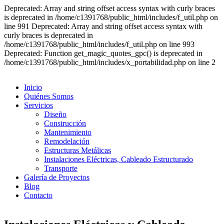
Deprecated: Array and string offset access syntax with curly braces
is deprecated in /home/c1391768/public_html/includes/f_util.php on
line 991 Deprecated: Array and string offset access syntax with
curly braces is deprecated in
/home/c1391768/public_html/includes/f_util.php on line 993
Deprecated: Function get_magic_quotes_gpc() is deprecated in
/home/c1391768/public_html/includes/x_portabilidad.php on line 2
Inicio
Quiénes Somos
Servicios
Diseño
Construcción
Mantenimiento
Remodelación
Estructuras Metálicas
Instalaciones Eléctricas, Cableado Estructurado
Transporte
Galería de Proyectos
Blog
Contacto